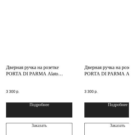
Дверная ручка на розетке
Дверная ручка на розетк
PORTA DI PARMA Alato
PORTA DI PARMA Ann
Матовое золото 114.07
Полированное золото 30
3 300
р.
3 300
р.
Подробнее
Подробнее
Заказать
Заказать